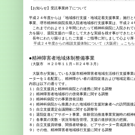
【お知らせ】受託事業終了について
平成２４年度からは「地域移行支援・地域定着支援事業」施行と
事業、堺市精神科病院長期入院者地域移行支援事業は、平成２４
これまでのおよそ１２年間にわたって精神科病院に入院されて
力を賜り、退院支援の一環として大きな実績を残す事ができたと
長年にわたり賜りましたご支援・ご指導に対しまして心より厚
平成２４年度からの相談支援体制について（大阪府）→こちら
●精神障害者地域体制整備事業
（大阪市 Ｈ２０年１１月～H２４年３月）
大阪市が実施している大阪市精神障害者地域生活移行支援事業
ーターを１名配置し、精神障がい者の退院促進および地域定着に
内容は以下の通りです。
１）自立支援員と精神科病院との連携に関する調整
２）精神障害者地域移行の啓発事業に関する調整
３）精神科病院での事業啓発活動
４）精神科病院から推薦された地域移行支援対象者への訪問面接
５）自立支援選定会議開催に関する調整等
６）退院促進ピアサポート事業、体験宿泊推進事業実施時の精神
７）各事業の実数・状況等報告管理。支援の進捗状況の把握。
８）自立支援員研修、関係者研修会、ピアサポーター育成講座等
９）その他、精神障害者地域移行支援に関する調整