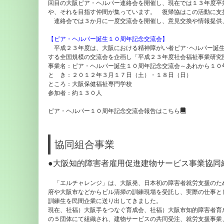
回目の大阪ピア・ヘルパー連絡会を開催し、現在では１３年度卒
や、それを目指す仲間が集っています。 復帰協はこの活動に支
連絡会では３か月に一度交流会を開催し、意見交換や情報提供
【ピア・ヘルパー誕生１０周年記念交流会】
平成２３年度は、大阪における精神障がい者ピア･ヘルパー誕生
する全国規模の交流会を企画し「平成２３年度社会福祉事業研究
事業名：ピア・ヘルパー誕生１０周年記念交流会～あれから１０
と き：２０１２年３月１７日（土）・１８日（日）
ところ：大阪保健福祉専門学校
参加者：約１３０人
ピア・ヘルパー１０周年記念交流会報告はこちら
協同組合事業
●大阪知的障害者雇用促進建物サービス事業協同
「エルチャレンジ」は、大阪発、日本初の障害者就労支援のた
府や大阪市などからビル清掃の訓練現場を受託し、実際の仕事と
訓練生を民間企業に送り出してきました。
現在、社福）大阪手をつなぐ育成会、社福）大阪市知的障害者育
の５団体にて組織され、建物サービスの共同受注、就労支援事業