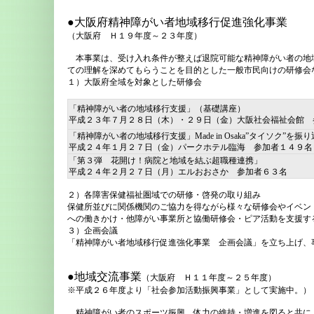
●大阪府精神障がい者地域移行促進強化事業
（大阪府 Ｈ１９年度～２３年度）
本事業は、受け入れ条件が整えば退院可能な精神障がい者の地
ての理解を深めてもらうことを目的とした一般市民向けの研修会
１）大阪府全域を対象とした研修会
「精神障がい者の地域移行支援」（基礎講座）
平成２３年７月２８日（木）・２９日（金）大阪社会福祉会館 
「精神障がい者の地域移行支援」Made in Osaka”タイソク”
平成２４年１月２７日（金）パークホテル臨海 参加者１４９名
「第３弾 花開け！病院と地域を結ぶ超職種連携」
平成２４年２月２７日（月）エルおおさか 参加者６３名
２）各障害保健福祉圏域での研修・啓発の取り組み
保健所並びに関係機関のご協力を得ながら様々な研修会やイベン
への働きかけ・他障がい事業所と協働研修会・ピア活動を支援す
３）企画会議
「精神障がい者地域移行促進強化事業 企画会議」を立ち上げ、
●地域交流事業
（大阪府 Ｈ１１年度～２５年度）
※平成２６年度より「社会参加活動振興事業」として実施中。）
精神障がい者のスポーツ振興、体力の維持・増進を図ると共に