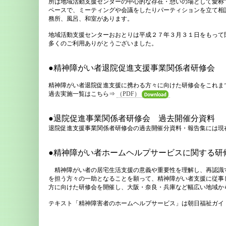
所は地域活動支援センターの中心的な存在・憩いの場として愛称
ペースで、ミーティングや会議をしたりパーティションを立て相
務所、風呂、和室があります。
地域活動支援センターおおとりは平成２７年３月３１日をもって
多くのご利用ありがとうございました。
●精神障がい者退院促進支援事業関係者研修会
精神障がい者退院促進支援に携わる方々に向けた研修会をこれま
過去実施一覧はこちら⇒
（PDF）
●退院促進事業関係者研修会 過去開催分資料
退院促進支援事業関係者研修会の過去開催分資料・報告集には現
●精神障がい者ホームヘルプサービスに関する研
精神障がい者の居宅生活支援の意義や重要性を理解し、再認識
を担う方々の一助となることを願って、精神障がい者支援に従事
方に向けた研修会を開催し、大阪・奈良・兵庫など幅広い地域か
テキスト「精神障害者のホームヘルプサービス」は朝日福祉ガイ