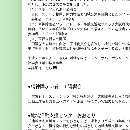
的とし、下記の２大会を実施しました。
（１）スポーツふれあい交流会
目的 スポーツ振興、体力増進と地域交流を目的としたソフト
参加者 ２４チーム200余名
（２）精神障害者ソフトバレーボール競技近畿ブロック大阪府代
目的 平成２４年度近畿ブロック大会に出場するチームを決定す
参加者 ６チーム120余名
（３）実行委員会の開催
円滑な大会運営に向け、実行委員会を設置し、検討や報告の場
実行委員：財）精神障害者社会復帰促進協会／チーム監督／大阪
平成２５年度より、さらに活動を広げ、フットサル、ボウリング
社会参加活動振興事業」
→詳細はこちら
●精神障がい者ＩＴ講習会
大阪府ＩＴステーション（社会福祉法人 大阪障害者自立支援
話照会対応と講習会へのＰＳＷ派遣 等について協力してきた。(
●地域活動支援センターおおとり
「地域活動支援センターおおとり」は、堺市より平成２３年度下
ターがなく、復帰協の新たな活動の場として地域活動支援センタ