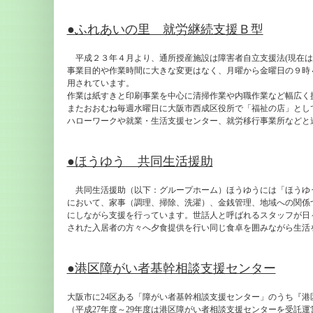
●ふれあいの里 就労継続支援Ｂ型
平成２３年４月より、通所授産施設は障害者自立支援法(現在は
事業目的や作業時間に大きな変更はなく、月曜から金曜日の９時
用されています。
作業は紙すきと印刷事業を中心に清掃作業や内職作業など幅広く
またおおむね毎週水曜日に大阪市西成区役所で「福祉の店」とし
ハローワークや就業・生活支援センター、就労移行事業所などと
●ほうゆう 共同生活援助
共同生活援助（以下：グループホーム）ほうゆうには「ほうゆ
において、家事（調理、掃除、洗濯）、金銭管理、地域への関係
にしながら支援を行っています。世話人と呼ばれるスタッフが日
された入居者の方々へ夕食提供を行い同じ食卓を囲みながら生活
●港区障がい者基幹相談支援センター
大阪市に24区ある「障がい者基幹相談支援センター」のうち『港
（平成27年度～29年度は港区障がい者相談支援センターを受託