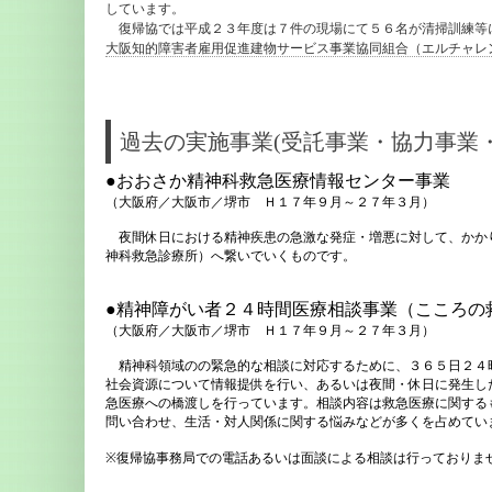
しています。
復帰協では平成２３年度は７件の現場にて５６名が清掃訓練等
大阪知的障害者雇用促進建物サービス事業協同組合（エルチャレ
過去の実施事業(受託事業・協力事業
●おおさか精神科救急医療情報センター事業
（大阪府／大阪市／堺市 Ｈ１７年９月～２７年３月）
夜間休日における精神疾患の急激な発症・増悪に対して、かか
神科救急診療所）へ繋いでいくものです。
●精神障がい者２４時間医療相談事業
（こころの
（大阪府／大阪市／堺市 Ｈ１７年９月～２７年３月）
精神科領域のの緊急的な相談に対応するために、３６５日２４
社会資源について情報提供を行い、あるいは夜間・休日に発生し
急医療への橋渡しを行っています。相談内容は救急医療に関する
問い合わせ、生活・対人関係に関する悩みなどが多くを占めてい
※復帰協事務局での電話あるいは面談による相談は行っておりま