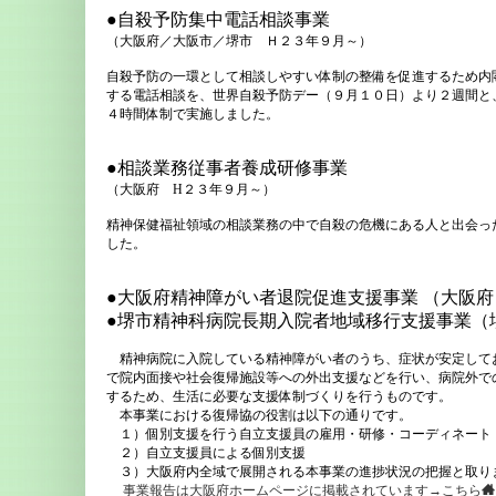
●自殺予防集中電話相談事業
（大阪府／大阪市／堺市 Ｈ２３年９月～）
自殺予防の一環として相談しやすい体制の整備を促進するため内
する電話相談を、世界自殺予防デー（９月１０日）より２週間と
４時間体制で実施しました。
●相談業務従事者養成研修事業
（大阪府 H２３年９月～）
精神保健福祉領域の相談業務の中で自殺の危機にある人と出会っ
した。
●大阪府精神障がい者退院促進支援事業
（大阪府
●堺市精神科病院長期入院者地域移行支援事業
（
精神病院に入院している精神障がい者のうち、症状が安定して
で院内面接や社会復帰施設等への外出支援などを行い、病院外で
するため、生活に必要な支援体制づくりを行うものです。
本事業における復帰協の役割は以下の通りです。
１）個別支援を行う自立支援員の雇用・研修・コーディネート
２）自立支援員による個別支援
３）大阪府内全域で展開される本事業の進捗状況の把握と取り
事業報告は大阪府ホームページに掲載されています→こちら